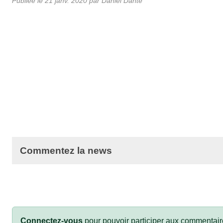
Publiée le
21 janv. 2020
par Daniel Dante
Commentez la news
Connectez-vous
pour pouvoir participer aux commentair