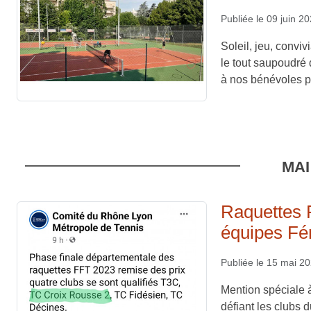
Publiée le
09 juin 2
Soleil, jeu, convi
le tout saupoudré
à nos bénévoles po
MAI
Raquettes 
équipes Fé
Publiée le
15 mai 2
Mention spéciale à
défiant les clubs