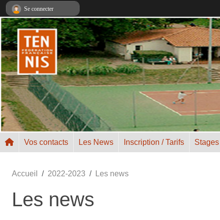
Panneau de gestion des cookies
Se connecter
Vos contacts
Les News
Inscription / Tarifs
Stages
Accueil
2022-2023
Les news
Les news