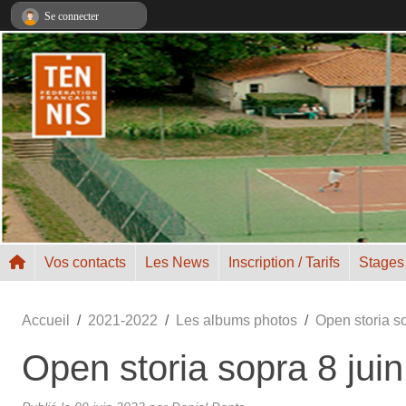
Panneau de gestion des cookies
Se connecter
Vos contacts
Les News
Inscription / Tarifs
Stages
Accueil
2021-2022
Les albums photos
Open storia s
Open storia sopra 8 jui