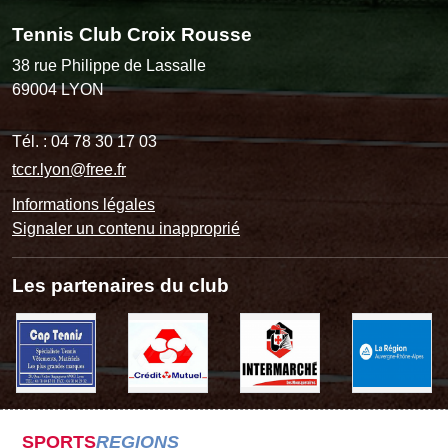
Tennis Club Croix Rousse
38 rue Philippe de Lassalle
69004
LYON
Tél. :
04 78 30 17 03
tccr.lyon@free.fr
Informations légales
Signaler un contenu inapproprié
Les partenaires du club
SPORTS
REGIONS