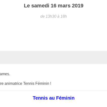
Le
samedi
16
mars
2019
de 13h30 à 18h
Dames.
otre animatrice Tennis Féminin !
Tennis au Féminin