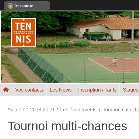
Panneau de gestion des cookies
Se connecter
Vos contacts
Les News
Inscription / Tarifs
Stages
Accueil
2018-2019
Les évènements
Tournoi multi-c
Tournoi multi-chances