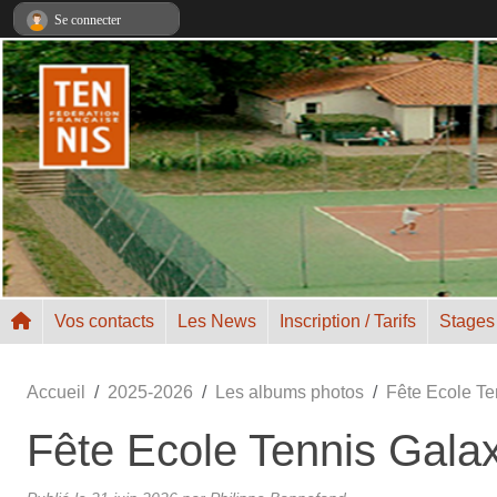
Panneau de gestion des cookies
Se connecter
Vos contacts
Les News
Inscription / Tarifs
Stages
Accueil
2025-2026
Les albums photos
Fête Ecole Te
Fête Ecole Tennis Galax