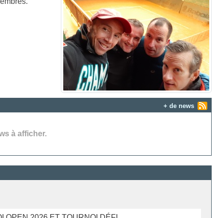
embres.
+ de news
s à afficher.
I OPEN 2026 ET TOURNOI DÉFI